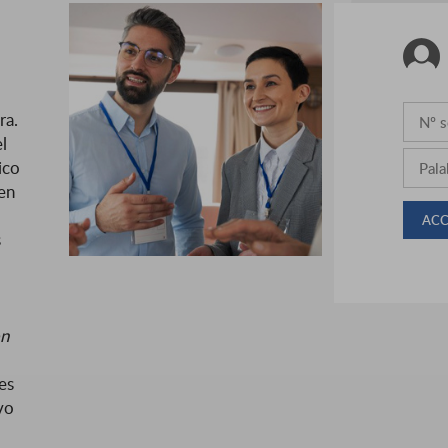
ra.
el
ico
nen
s
on
es
vo