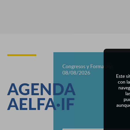
Congresos y Formación
08/08/2026
Este si
AGENDA
con la
naveg
la
AELFA·IF
pud
aunque