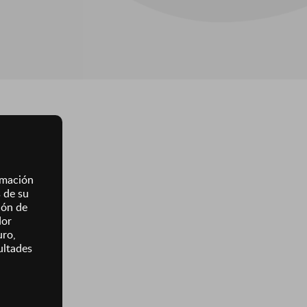
ormación
s de su
ión de
dor
uro,
ultades