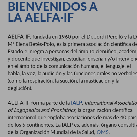
BIENVENIDOS A
LA AELFA·IF
AELFA-IF
, fundada en 1960 por el Dr. Jordi Perelló y la D
Mª Elena Betés-Polo, es la primera asociación científica d
Estado e integra a personas del ámbito científico, académ
y docente que investigan, estudian, enseñan y/o intervie
en el ámbito de la comunicación humana, el lenguaje, el
habla, la voz, la audición y las funciones orales no verbale
(como la respiración, la succión, la masticación y la
deglución).
AELFA-IF forma parte de la
IALP
,
International Associati
of Logopedics and Phoniatrics,
la organización científica
internacional que engloba asociaciones de más de 40 país
de los 5 continentes. La IALP es, además, órgano consulti
de la Organización Mundial de la Salud,
OMS
.