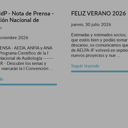
dP - Nota de Prensa -
FELIZ VERANO 2026
ión Nacional de
jueves, 30 julio 2026
.
Estimadas y estimados socios
noviembre 2026
que estéis bien y podáis tomar
descanso, os comunicamos que
ENSA - AEDA, ANFIA y ANA
de AELFA-IF volverá en septi
Programa Científico de la I
nuevos proyectos y nue ...
acional de Audiología ------
- Descubre los temas y
Seguir leyendo
marcarán la I Convención ...
do