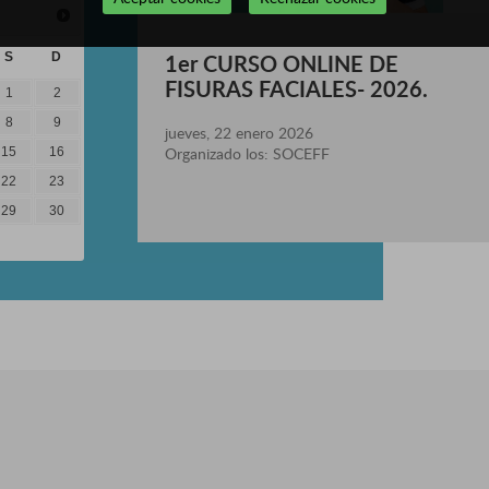
1er CURSO ONLINE DE
S
D
FISURAS FACIALES- 2026.
1
2
8
9
jueves, 22 enero 2026
Organizado los: SOCEFF
15
16
22
23
29
30