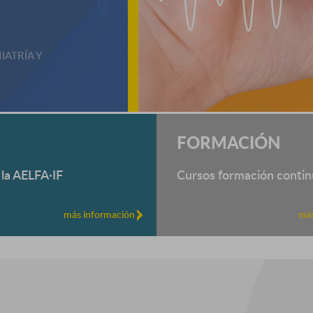
IATRÍA Y
FORMACIÓN
 la AELFA·IF
Cursos formación contin
más información
más