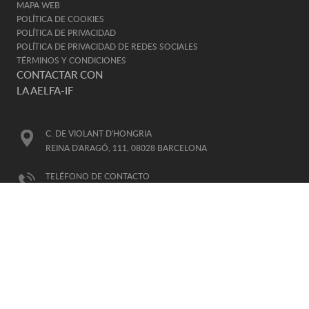
MAPA WEB
POLÍTICA DE COOKIES
POLÍTICA DE PRIVACIDAD
POLÍTICA DE PRIVACIDAD DE REDES SOCIALES
TÉRMINOS Y CONDICIONES
CONTACTAR CON
LA AELFA-IF
C. DE VIOLANT D'HONGRIA
REINA D'ARAGÓ, 111, 08028 BARCELONA
TELÉFONO DE CONTACTO
93 330 91 41
E-MAIL
AELFA@AELFA.ORG
HORARIO DE ATENCIÓN:
DE LUNES A VIERNES, DE 8-15H
(HORARIO GTM+1)