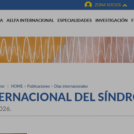
ZONA SOCIOS
FA
AELFA INTERNACIONAL
ESPECIALIDADES
INVESTIGACIÓN
ior
|
HOME
>
Publicaciones
>
Días internacionales
TERNACIONAL DEL SÍND
2026.