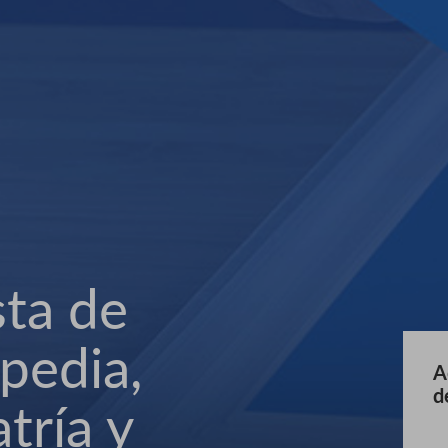
sta de
pedia,
A
d
tría y