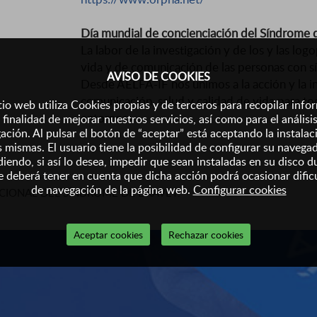
Día mundial de concienciación del Síndrome
La labor de la investigación y de los y las log
vida y de comunicación de las personas con 
AVISO DE COOKIES
Desde AELFA-IF nos unimos a la acción y la i
comunicación, salud y calidad de vida para t
tio web utiliza Cookies propias y de terceros para recopilar inf
entornos.
 finalidad de mejorar nuestros servicios, así como para el análisi
ación. Al pulsar el botón de “aceptar” está aceptando la instalac
s mismas. El usuario tiene la posibilidad de configurar su navega
iendo, si así lo desea, impedir que sean instaladas en su disco d
 deberá tener en cuenta que dicha acción podrá ocasionar dific
de navegación de la página web.
Configurar cookies
ACIONAL DEL SÍNDROME DE DRAVET.
Aceptar cookies
Rechazar cookies