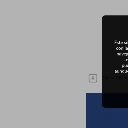
Este si
con la
naveg
la
pud
aunque
DÍA INTERN