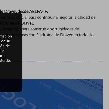
 de Dravet desde AELFA-IF:
opedas es crucial para contribuir a mejorar la calidad de
síndrome de Dravet.
nvestigación para construir oportunidades de
odas las personas con Síndrome de Dravet en todos los
ormación
s de su
ión de
dor
uro,
ultades