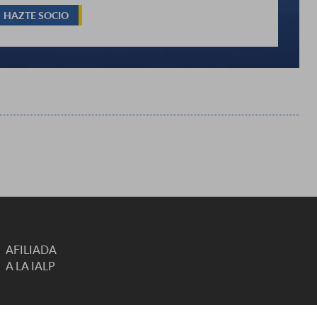
HAZTE SOCIO
AFILIADA
A LA IALP
INTERNATIONAL ASSOCIATION OF COMMUNICATION