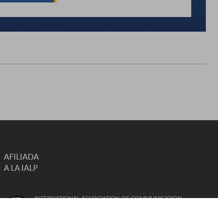
AFILIADA
A LA IALP
INTERNATIONAL ASSOCIATION OF COMMUNICATION
SCIENCES AND DISORDERS