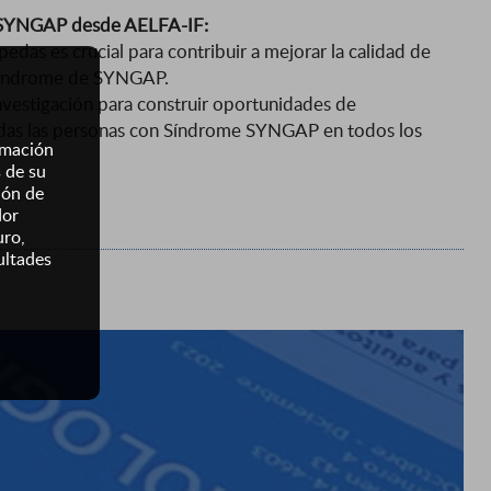
e SYNGAP desde AELFA-IF:
opedas es crucial para contribuir a mejorar la calidad de
 síndrome de SYNGAP.
nvestigación para construir oportunidades de
todas las personas con Síndrome SYNGAP en todos los
ormación
s de su
ión de
dor
uro,
ultades