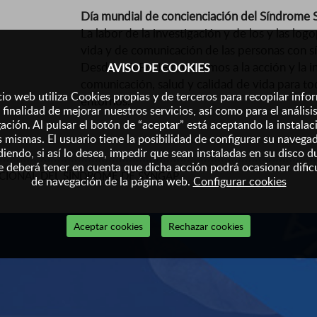
Día mundial de concienciación del Síndrom
La labor de la investigación y de los y las log
vida y de comunicación de las personas con
Desde AELFA-IF nos unimos a la acción y la i
AVISO DE COOKIES
comunicación, salud y calidad de vida para 
tio web utiliza Cookies propias y de terceros para recopilar inf
entornos.
 finalidad de mejorar nuestros servicios, así como para el análisi
ación. Al pulsar el botón de “aceptar” está aceptando la instalac
s mismas. El usuario tiene la posibilidad de configurar su navega
iendo, si así lo desea, impedir que sean instaladas en su disco d
 deberá tener en cuenta que dicha acción podrá ocasionar dific
ACIONAL DEL SÍNDROME DE SYNGAP.
de navegación de la página web.
Configurar cookies
Aceptar cookies
Rechazar cookies