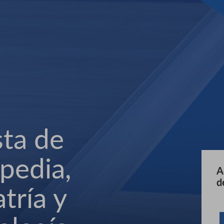
sta de
pedia,
A
d
tría y