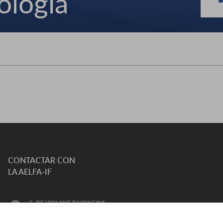
ología
CONTACTAR CON
LA AELFA-IF
C. DE VIOLANT D'HONGRIA
REINA D'ARAGÓ, 111, 08028 BARCELONA