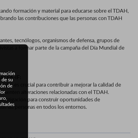
cando formación y material para educarse sobre el TDAH,
rando las contribuciones que las personas con TDAH
iantes, tecnólogos, organismos de defensa, grupos de
tivistas a formar parte de la campaña del Día Mundial de
ormación
AELFA-IF:
s de su
opedas es crucial para contribuir a mejorar la calidad de
ión de
dor
resenten alteraciones relacionadas con el TDAH.
uro,
nvestigación para construir oportunidades de
ultades
das las personas en todos los entornos.