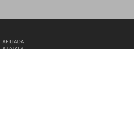
AFILIADA
A LA IALP
INTERNATIONAL ASSOCIATION OF COMMUNICATION
SCIENCES AND DISORDERS
ESTADO CONSULTIVO CON
OMS UNESCO UNICEF ECOSOC