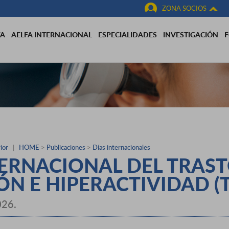
ZONA SOCIOS
FA
AELFA INTERNACIONAL
ESPECIALIDADES
INVESTIGACIÓN
ior
|
HOME
>
Publicaciones
>
Días internacionales
TERNACIONAL DEL TRAST
ÓN E HIPERACTIVIDAD (
026.