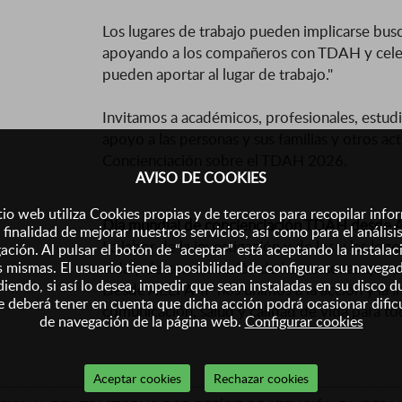
Los lugares de trabajo pueden implicarse bus
apoyando a los compañeros con TDAH y celeb
pueden aportar al lugar de trabajo."
Invitamos a académicos, profesionales, estud
apoyo a las personas y sus familias y otros ac
Concienciación sobre el TDAH 2026.
AVISO DE COOKIES
tio web utiliza Cookies propias y de terceros para recopilar inf
Día mundial de concienciación TDAH desde 
 finalidad de mejorar nuestros servicios, así como para el análisi
La labor de la investigación y de los y las log
ación. Al pulsar el botón de “aceptar” está aceptando la instalac
s mismas. El usuario tiene la posibilidad de configurar su navega
vida y de comunicación de las personas que p
iendo, si así lo desea, impedir que sean instaladas en su disco d
Desde AELFA-IF nos unimos a la acción y la i
 deberá tener en cuenta que dicha acción podrá ocasionar dific
comunicación, salud y calidad de vida para to
de navegación de la página web.
Configurar cookies
Aceptar cookies
Rechazar cookies