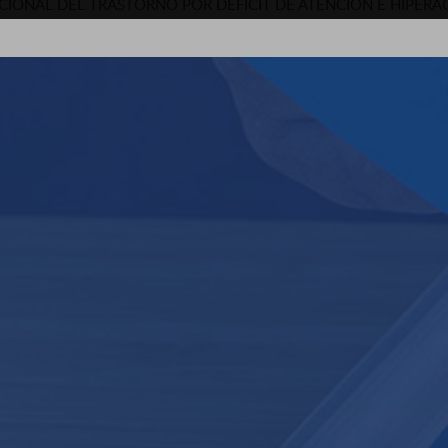
CIONAL DEL TRASTORNO POR DEFÍCIT DE ATENCIÓN E HIPERAC