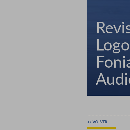
Revi
Logo
Fonia
Audi
<< VOLVER