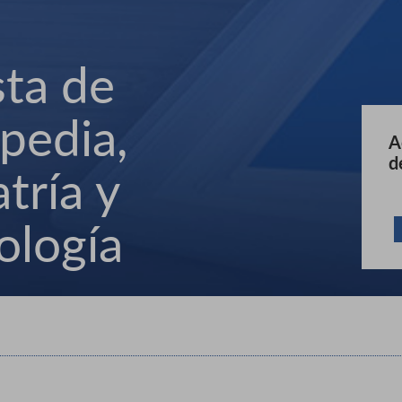
sta de
pedia,
A
d
tría y
ología