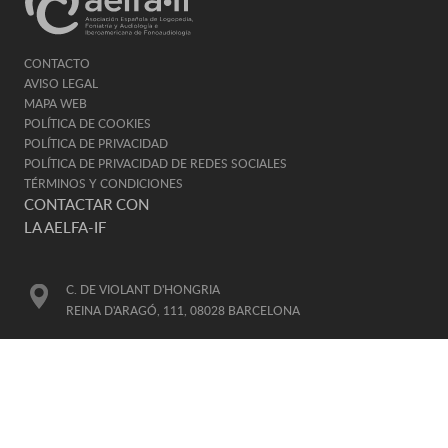
CONTACTO
AVISO LEGAL
MAPA WEB
POLÍTICA DE COOKIES
POLÍTICA DE PRIVACIDAD
POLÍTICA DE PRIVACIDAD DE REDES SOCIALES
TÉRMINOS Y CONDICIONES
CONTACTAR CON
LA AELFA-IF
C. DE VIOLANT D'HONGRIA
REINA D'ARAGÓ, 111, 08028 BARCELONA
TELÉFONO DE CONTACTO
93 330 91 41
E-MAIL
AELFA@AELFA.ORG