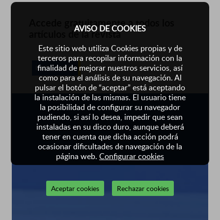
Accede gratuitamente a todos los
AVISO DE COOKIES
artículos de la revista
Este sitio web utiliza Cookies propias y de
terceros para recopilar información con la
finalidad de mejorar nuestros servicios, así
HAZTE SOCIO
como para el análisis de su navegación. Al
pulsar el botón de “aceptar” está aceptando
la instalación de las mismas. El usuario tiene
la posibilidad de configurar su navegador
pudiendo, si así lo desea, impedir que sean
instaladas en su disco duro, aunque deberá
tener en cuenta que dicha acción podrá
ocasionar dificultades de navegación de la
página web.
Configurar cookies
Aceptar cookies
Rechazar cookies