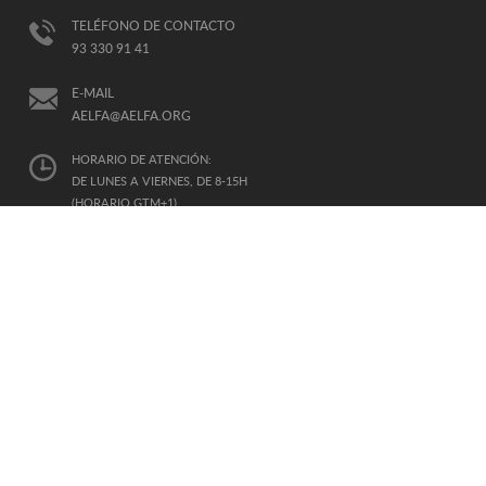
TELÉFONO DE CONTACTO
93 330 91 41
E-MAIL
AELFA@AELFA.ORG
HORARIO DE ATENCIÓN:
DE LUNES A VIERNES, DE 8-15H
(HORARIO GTM+1)
AFILIADA
A LA IALP
INTERNATIONAL ASSOCIATION OF COMMUNICATION SCIENCES
AND DISORDERS
ESTADO CONSULTIVO CON