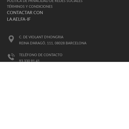
POLÍTICA DE PRIVACIDAD DE REDES SOCIALES
TÉRMINOS Y CONDICIONES
CONTACTAR CON
LA AELFA-IF
C. DE VIOLANT D'HONGRIA
REINA D'ARAGÓ, 111, 08028 BARCELONA
TELÉFONO DE CONTACTO
93 330 91 41
E-MAIL
AELFA@AELFA.ORG
HORARIO DE ATENCIÓN:
DE LUNES A VIERNES, DE 8-15H
(HORARIO GTM+1)
AFILIADA
A LA IALP