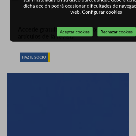
dicha acción podrá ocasionar dificultades de navegac
web.
Configurar cookies
Accede gratuitamente a todos los
Aceptar cookies
Rechazar cookies
artículos de la revista
HAZTE SOCIO