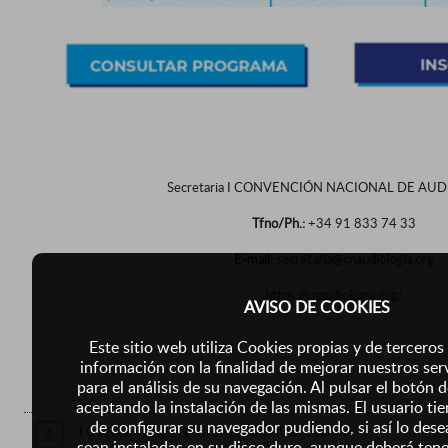
Secretaria I CONVENCIÓN NACIONAL DE AU
Tfno/Ph.:
+34 91 833 74 33
E-mail:
secretaria@cnaudiologia.org
https://cnaudiologia.org/
AVISO DE COOKIES
Este sitio web utiliza Cookies propias y de terceros
información con la finalidad de mejorar nuestros ser
para el análisis de su navegación. Al pulsar el botón 
aceptando la instalación de las mismas. El usuario tie
de configurar su navegador pudiendo, si así lo dese
I CONVENCIÓN NACIONAL DE AUDIOLOGÍA
sean instaladas en su disco duro, aunque deberá ten