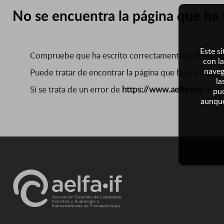
No se encuentra la página que ha s
Este si
Compruebe que ha escrito correctamente la direcció
con la
naveg
Puede tratar de encontrar la página que busca desde 
la
Si se trata de un error de
https://www.aelfa.org
no d
pud
aunque