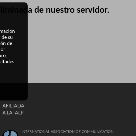
eliminada de nuestro servidor.
ormación
s de su
ión de
dor
uro,
ultades
AFILIADA
A LA IALP
INTERNATIONAL ASSOCIATION OF COMMUNICATION