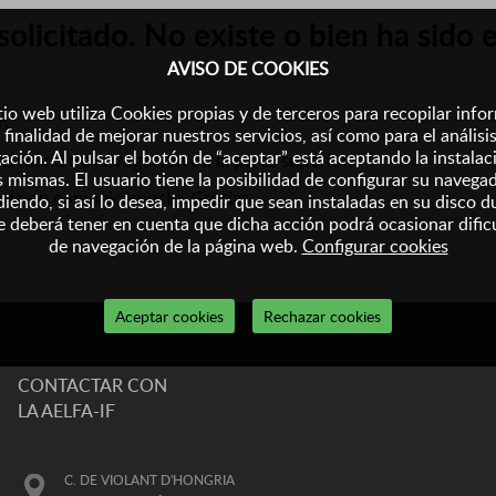
olicitado. No existe o bien ha sido 
AVISO DE COOKIES
tio web utiliza Cookies propias y de terceros para recopilar inf
n.
 finalidad de mejorar nuestros servicios, así como para el análisi
ación. Al pulsar el botón de “aceptar” está aceptando la instalac
el menú de navegación de la parte superior.
s mismas. El usuario tiene la posibilidad de configurar su navega
ude en
comunicárnoslo
. Gracias.
iendo, si así lo desea, impedir que sean instaladas en su disco d
 deberá tener en cuenta que dicha acción podrá ocasionar dific
de navegación de la página web.
Configurar cookies
Aceptar cookies
Rechazar cookies
CONTACTAR CON
LA AELFA-IF
C. DE VIOLANT D'HONGRIA