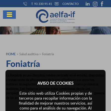
T. 93 330 91 41
CONTACTO
HOME
> Salud auditiva > Foniatría
Foniatría
La Foniatría es una disciplina médica centrada en el estudio, diagnóstico
y tratamiento de alteraciones de la voz, el habla en sus aspectos
AVISO DE COOKIES
motores, la deglución y la motricidad orofacial, así como problemas
auditivos. Los foniatras abordan estas condiciones desde una
Este sitio web utiliza Cookies propias y de
perspectiva médica para mejorar la comunicación y el bienestar general
de las personas.
terceros para recopilar información con la
finalidad de mejorar nuestros servicios, así
como para el análisis de su navegación. Al