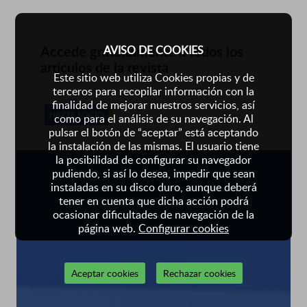
Accede gratuitamente a todos los
AVISO DE COOKIES
artículos de la revista
Este sitio web utiliza Cookies propias y de
terceros para recopilar información con la
finalidad de mejorar nuestros servicios, así
HAZTE SOCIO
como para el análisis de su navegación. Al
pulsar el botón de “aceptar” está aceptando
la instalación de las mismas. El usuario tiene
la posibilidad de configurar su navegador
pudiendo, si así lo desea, impedir que sean
instaladas en su disco duro, aunque deberá
tener en cuenta que dicha acción podrá
ocasionar dificultades de navegación de la
página web.
Configurar cookies
Aceptar cookies
Rechazar cookies