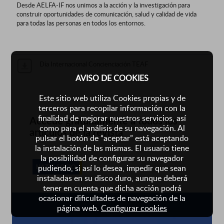
Desde AELFA-IF nos unimos a la acción y la investigación para
construir oportunidades de comunicación, salud y calidad de vida
para todas las personas en todos los entornos.
Día Internacional Concienciación TEAF
AVISO DE COOKIES
Este sitio web utiliza Cookies propias y de
terceros para recopilar información con la
finalidad de mejorar nuestros servicios, así
Accede gratuitamente a todos los
como para el análisis de su navegación. Al
artículos de la revista
pulsar el botón de “aceptar” está aceptando
la instalación de las mismas. El usuario tiene
la posibilidad de configurar su navegador
pudiendo, si así lo desea, impedir que sean
HAZTE SOCIO
instaladas en su disco duro, aunque deberá
tener en cuenta que dicha acción podrá
ocasionar dificultades de navegación de la
página web.
Configurar cookies