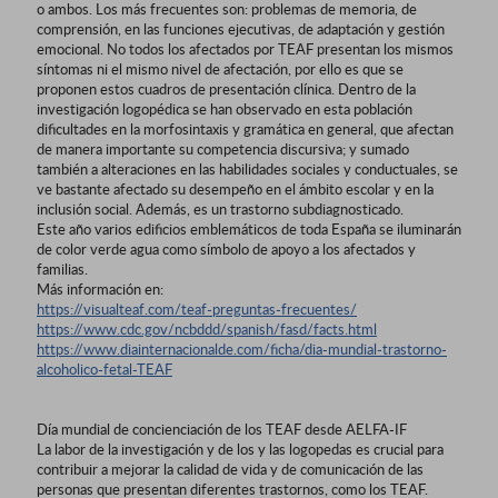
o ambos. Los más frecuentes son: problemas de memoria, de
comprensión, en las funciones ejecutivas, de adaptación y gestión
emocional. No todos los afectados por TEAF presentan los mismos
síntomas ni el mismo nivel de afectación, por ello es que se
proponen estos cuadros de presentación clínica. Dentro de la
investigación logopédica se han observado en esta población
dificultades en la morfosintaxis y gramática en general, que afectan
de manera importante su competencia discursiva; y sumado
también a alteraciones en las habilidades sociales y conductuales, se
ve bastante afectado su desempeño en el ámbito escolar y en la
inclusión social. Además, es un trastorno subdiagnosticado.
Este año varios edificios emblemáticos de toda España se iluminarán
de color verde agua como símbolo de apoyo a los afectados y
familias.
Más información en:
https://visualteaf.com/teaf-preguntas-frecuentes/
https://www.cdc.gov/ncbddd/spanish/fasd/facts.html
https://www.diainternacionalde.com/ficha/dia-mundial-trastorno-
alcoholico-fetal-TEAF
Día mundial de concienciación de los TEAF desde AELFA-IF
La labor de la investigación y de los y las logopedas es crucial para
contribuir a mejorar la calidad de vida y de comunicación de las
personas que presentan diferentes trastornos, como los TEAF.