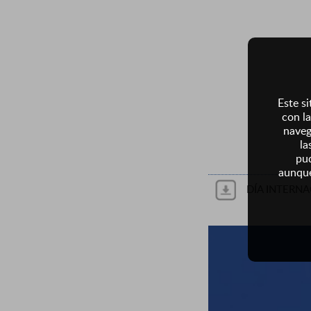
Este si
con la
naveg
la
pud
aunque
DÍA INTERNA