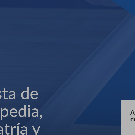
sta de
pedia,
A
d
tría y