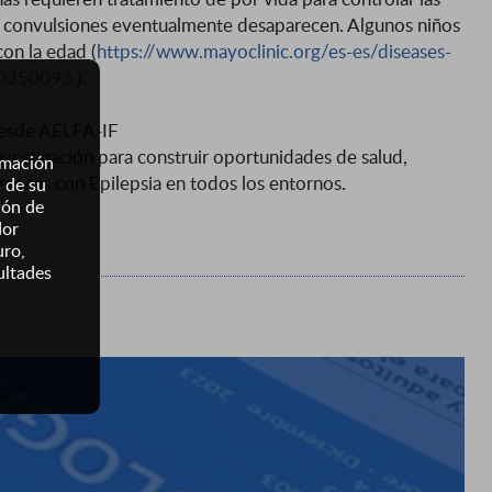
as convulsiones eventualmente desaparecen. Algunos niños
on la edad (
https://www.mayoclinic.org/es-es/diseases-
20350093
).
 desde AELFA-IF
vestigación para construir oportunidades de salud,
ormación
personas con Epilepsia en todos los entornos.
s de su
ión de
dor
uro,
ultades