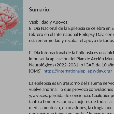
Sumario:
Visibilidad y Apoyos
El Día Nacional de la Epilepsia se celebra e
febrero en el International Epilepsy Day, con 
esta enfermedad y recabar el apoyo de todos 
El Día Internacional de la Epilepsia es una ini
impulsar la aplicación del Plan de Acción Mund
Neurológicos (2022-2031) o IGAP, de 10 años
[OMS].
https://internationalepilepsyday.org/
La epilepsia es un trastorno del sistema nervio
vuelve anormal, lo que provoca convulsiones
y, a veces, pérdida de conciencia. Cualquier p
tanto a hombres como a mujeres de todas las r
medicamentos o, en ocasiones, la cirugía pued
personas que tienen epilepsia. Algunas person