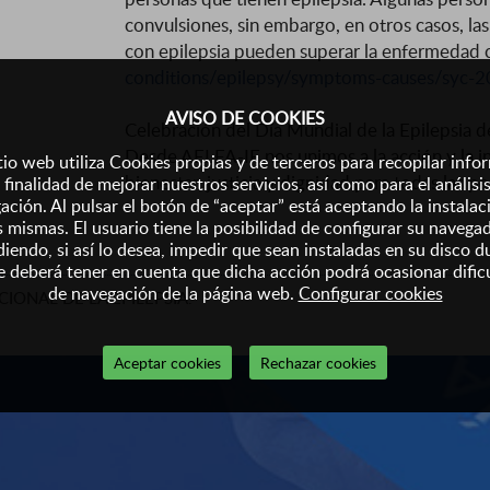
convulsiones, sin embargo, en otros casos, l
con epilepsia pueden superar la enfermedad c
conditions/epilepsy/symptoms-causes/syc-
AVISO DE COOKIES
Celebración del Día Mundial de la Epilepsia
Desde AELFA-IF nos unimos a la acción y la in
tio web utiliza Cookies propias y de terceros para recopilar inf
bienestar, justicia y dignidad para todas las 
 finalidad de mejorar nuestros servicios, así como para el análisi
ación. Al pulsar el botón de “aceptar” está aceptando la instalac
s mismas. El usuario tiene la posibilidad de configurar su navega
iendo, si así lo desea, impedir que sean instaladas en su disco d
 deberá tener en cuenta que dicha acción podrá ocasionar dific
de navegación de la página web.
Configurar cookies
CIONAL DE LA EPILEPSIA.
Aceptar cookies
Rechazar cookies