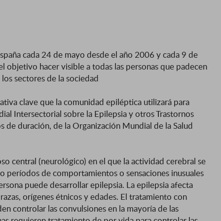
n España cada 24 de mayo desde el año 2006 y cada 9 de
el objetivo hacer visible a todas las personas que padecen
los sectores de la sociedad
ciativa clave que la comunidad epiléptica utilizará para
ial Intersectorial sobre la Epilepsia y otros Trastornos
 de duración, de la Organización Mundial de la Salud
so central (neurológico) en el que la actividad cerebral se
 o períodos de comportamientos o sensaciones inusuales
ersona puede desarrollar epilepsia. La epilepsia afecta
azas, orígenes étnicos y edades. El tratamiento con
en controlar las convulsiones en la mayoría de las
as requieren tratamiento de por vida para controlar las