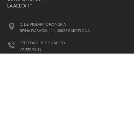
LA AELFA-IF
C. DE VIOLANT D'HONGRIA
REINA D'ARAGÓ, 111, 08028 BARCELONA
TELÉFONO DE CONTACTO
93 330 91 41
E-MAIL
AELFA@AELFA.ORG
HORARIO DE ATENCIÓN:
DE LUNES A VIERNES, DE 8-15H
(HORARIO GTM+1)
AFILIADA
A LA IALP
INTERNATIONAL ASSOCIATION OF COMMUNICATION SCIENCES