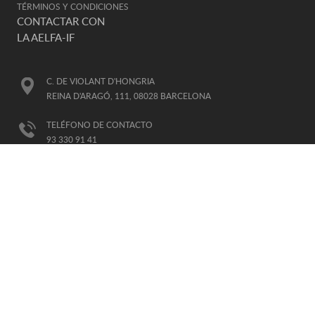
TÉRMINOS Y CONDICIONES
CONTACTAR CON
LA AELFA-IF
C. DE VIOLANT D'HONGRIA
REINA D'ARAGÓ, 111, 08028 BARCELONA
TELÉFONO DE CONTACTO
93 330 91 41
E-MAIL
AELFA@AELFA.ORG
HORARIO DE ATENCIÓN:
DE LUNES A VIERNES, DE 8-15H
(HORARIO GTM+1)
AFILIADA
A LA IALP