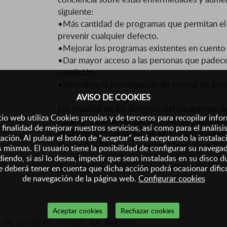
siguiente:
•Más cantidad de programas que permitan el m
prevenir cualquier defecto.
•Mejorar los programas existentes en cuento
•Dar mayor acceso a las personas que padecen
condición.
•Incentivar la investigación de formas de pre
AVISO DE COOKIES
Día mundial de los defectos del nacimiento 
tio web utiliza Cookies propias y de terceros para recopilar inf
La labor de la investigación y de los y las log
 finalidad de mejorar nuestros servicios, así como para el análisi
vida y de comunicación de las personas con d
ación. Al pulsar el botón de “aceptar” está aceptando la instalac
Desde AELFA-IF nos unimos a la acción y la i
s mismas. El usuario tiene la posibilidad de configurar su navega
comunicación, salud y calidad de vida para to
iendo, si así lo desea, impedir que sean instaladas en su disco d
 deberá tener en cuenta que dicha acción podrá ocasionar dific
entornos.
de navegación de la página web.
Configurar cookies
Aceptar cookies
Rechazar cookies
L DE LOS DEFECTOS DEL NACIMIENTO.