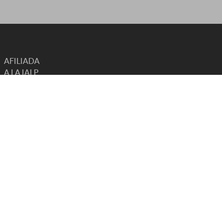
AFILIADA
A LA IALP
INTERNATIONAL ASSOCIATION OF COMMUNICATION
SCIENCES AND DISORDERS
ESTADO CONSULTIVO CON
OMS UNESCO UNICEF ECOSOC