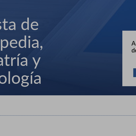
sta de
pedia,
A
d
tría y
ología