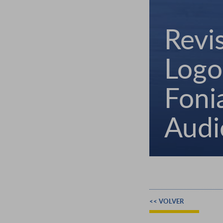
Revi
Logo
Fonia
Audi
<< VOLVER