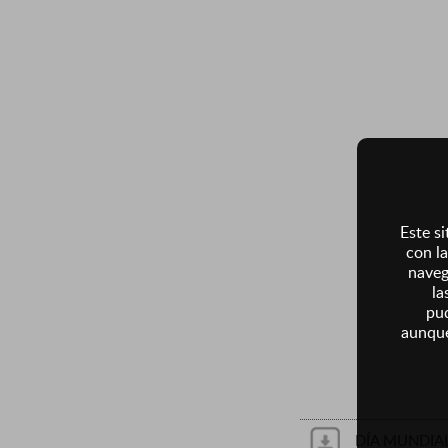
Este si
con la
naveg
la
pud
aunque
DÍA MUNDIA