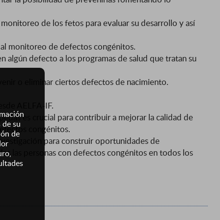
onitoreo de los fetos para evaluar su desarrollo y así
 al monitoreo de defectos congénitos.
 algún defecto a los programas de salud que tratan su
venir o eliminar ciertos defectos de nacimiento.
desde AELFA-IF.
ormación
opedas es crucial para contribuir a mejorar la calidad de
s de su
efectos congénitos.
ión de
nvestigación para construir oportunidades de
dor
das las personas con defectos congénitos en todos los
uro,
ultades