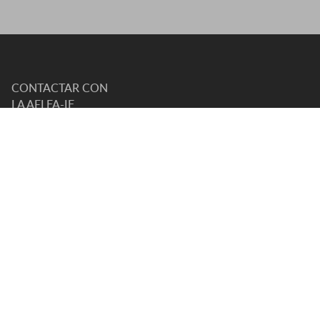
CONTACTAR CON
LA AELFA-IF
C. DE VIOLANT D'HONGRIA
REINA D'ARAGÓ, 111, 08028 BARCELONA
TELÉFONO DE CONTACTO
93 330 91 41
E-MAIL
AELFA@AELFA.ORG
HORARIO DE ATENCIÓN:
DE LUNES A VIERNES, DE 8-15H
(HORARIO GTM+1)