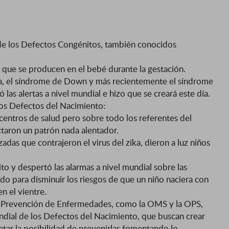
de los Defectos Congénitos, también conocidos
 que se producen en el bebé durante la gestación.
da, el síndrome de Down y más recientemente el síndrome
 las alertas a nivel mundial e hizo que se creará este día.
los Defectos del Nacimiento:
centros de salud pero sobre todo los referentes del
taron un patrón nada alentador.
das que contrajeron el virus del zika, dieron a luz niños
to y despertó las alarmas a nivel mundial sobre las
o para disminuir los riesgos de que un niño naciera con
n el vientre.
 y Prevención de Enfermedades, como la OMS y la OPS,
ndial de los Defectos del Nacimiento, que buscan crear
ar la posibilidad de prevenirlas fomentando lo