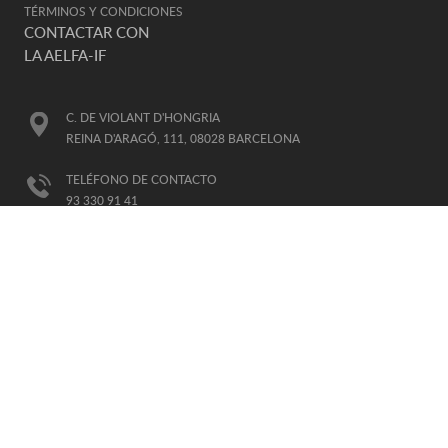
TÉRMINOS Y CONDICIONES
CONTACTAR CON
LA AELFA-IF
C. DE VIOLANT D'HONGRIA
REINA D'ARAGÓ, 111, 08028 BARCELONA
TELÉFONO DE CONTACTO
93 330 91 41
E-MAIL
AELFA@AELFA.ORG
HORARIO DE ATENCIÓN:
DE LUNES A VIERNES, DE 8-15H
(HORARIO GTM+1)
AFILIADA
A LA IALP