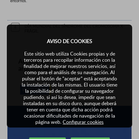
entornos.
DÍA MUNDIAL DEL SÍNDROME DEL CROMOSOMA X-
FRÀGIL.
AVISO DE COOKIES
Este sitio web utiliza Cookies propias y de
terceros para recopilar información con la
Accede gratuitamente a todos los
finalidad de mejorar nuestros servicios, así
artículos de la revista
como para el análisis de su navegación. Al
pulsar el botón de “aceptar” está aceptando
la instalación de las mismas. El usuario tiene
HAZTE SOCIO
la posibilidad de configurar su navegador
pudiendo, si así lo desea, impedir que sean
instaladas en su disco duro, aunque deberá
tener en cuenta que dicha acción podrá
ocasionar dificultades de navegación de la
página web.
Configurar cookies