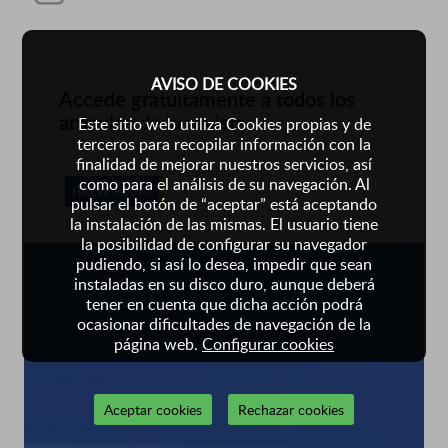
AVISO DE COOKIES
Accede gratuitamente a todos los
artículos de la revista
Este sitio web utiliza Cookies propias y de
terceros para recopilar información con la
finalidad de mejorar nuestros servicios, así
como para el análisis de su navegación. Al
HAZTE SOCIO
pulsar el botón de “aceptar” está aceptando
la instalación de las mismas. El usuario tiene
la posibilidad de configurar su navegador
pudiendo, si así lo desea, impedir que sean
instaladas en su disco duro, aunque deberá
tener en cuenta que dicha acción podrá
ocasionar dificultades de navegación de la
página web.
Configurar cookies
Aceptar cookies
Rechazar cookies